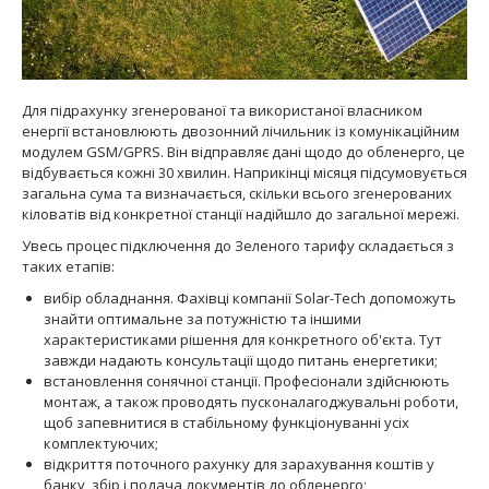
Для підрахунку згенерованої та використаної власником
енергії встановлюють двозонний лічильник із комунікаційним
модулем GSM/GPRS. Він відправляє дані щодо до обленерго, це
відбувається кожні 30 хвилин. Наприкінці місяця підсумовується
загальна сума та визначається, скільки всього згенерованих
кіловатів від конкретної станції надійшло до загальної мережі.
Увесь процес підключення до Зеленого тарифу складається з
таких етапів:
вибір обладнання. Фахівці компанії Solar-Tech допоможуть
знайти оптимальне за потужністю та іншими
характеристиками рішення для конкретного об'єкта. Тут
завжди надають консультації щодо питань енергетики;
встановлення сонячної станції. Професіонали здійснюють
монтаж, а також проводять пусконалагоджувальні роботи,
щоб запевнитися в стабільному функціонуванні усіх
комплектуючих;
відкриття поточного рахунку для зарахування коштів у
банку, збір і подача документів до обленерго;