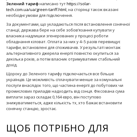
Зелений тариф
написано тут
https://solar-
tech.com.ua/ua/green-tariff.html
, на сторінці також вказані
необхідні умови для підключення.
За документами, що укладаються після встановлення сонячної
станції, держава бере на себе зобов’язання купувати у
власника надлишки згенерованих у процесі роботи
обладнання кіловат. Оплата за них у 4–5 разів перевищує
тарифи, встановлені для споживачів. У результаті монтаж
альтернативного джерела енергії повністю окупиться за
декілька років, а потім власник отримуватиме стабільний
дохід.
Щороку до Зеленого тарифу підключається все більше
українців. Це можливість сплачувати менше за комунальні
послуги внаслідок того, що частина енергії до побутових чи
промислових приладів надходить від сонця. Фіксована сума
виплати зараз складає 0,164 євро, він поступово
знижуватиметься, адже кількість тх, хто бажає встановити
сонячну станцію, зростає.
ЩОБ ПОТРІБНО ДЛЯ