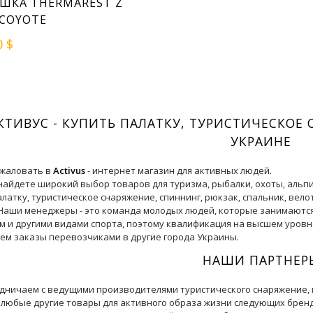
ШКА THERMAREST Z
 COYOTE
0 $
КТИВУС - КУПИТЬ ПАЛАТКУ, ТУРИСТИЧЕСКОЕ 
УКРАИНЕ
жаловать в
Activus
- интернет магазин для активных людей.
 найдете широкий выбор товаров для туризма, рыбалки, охоты, альпи
алатку, туристическое снаряжение, спиннинг, рюкзак, спальник, ве
 Наши менеджеры - это команда молодых людей, которые занимаютс
м и другими видами спорта, поэтому квалификация на высшем уровне
ем заказы перевозчиками в другие города Украины.
НАШИ ПАРТНЕР
дничаем с ведущими производителями туристического снаряжение, по
 любые другие товары для активного образа жизни следующих брендов: 