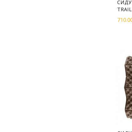
СИДУ
TRAI
710.0