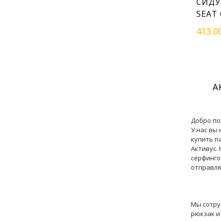
СИДУ
SEAT
413.0
А
Добро по
У нас вы
купить п
Активус.
серфинго
отправля
Мы сотру
рюкзак и