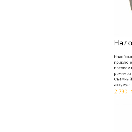
Нало
Налобный
приключе
потоком 
режимов 
Съемный 
аккумуля
2 730 