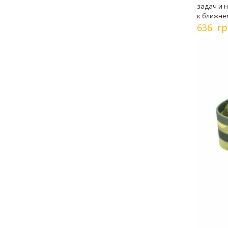
задач и 
к ближне
636 гр