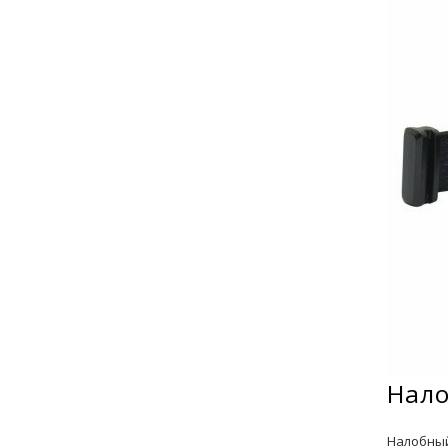
Нало
Налобный