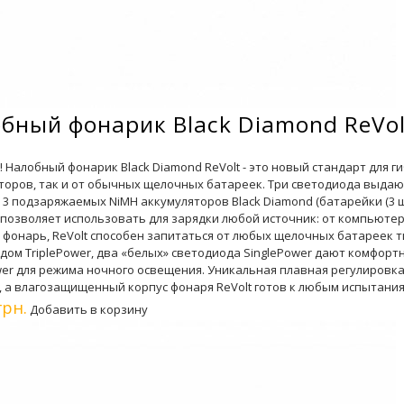
бный фонарик Black Diamond ReVol
 Налобный фонарик Black Diamond ReVolt - это новый стандарт для г
торов, так и от обычных щелочных батареек. Три светодиода выдают
 3 подзаряжаемых NiMH аккумуляторов Black Diamond (батарейки (3 шт.
 позволяет использовать для зарядки любой источник: от компьютер
 фонарь, ReVolt способен запитаться от любых щелочных батареек т
дом TriplePower, два «белых» светодиода SinglePower дают комфорт
wer для режима ночного освещения. Уникальная плавная регулировк
, а влагозащищенный корпус фонаря ReVolt готов к любым испытания
грн.
Добавить в корзину