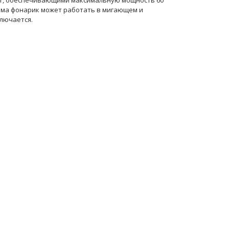
wer, обеспечивающими максимальную мощность 60
жима фонарик может работать в мигающем и
лючается.