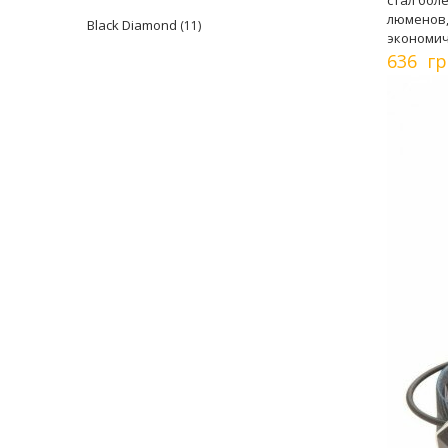
стал бол
люменов,
Black Diamond
(11)
экономич
636 гр