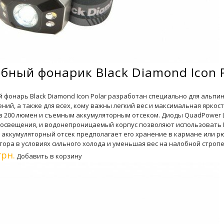
бный фонарик Black Diamond Icon P
 фонарь Black Diamond Icon Polar разработан специально для альпи
ний, а также для всех, кому важны легкий вес и максимальная ярко
в 200 люмен и съемным аккумуляторным отсеком. Диоды QuadPower L
освещения, и водонепроницаемый корпус позволяют использовать Ico
аккумуляторный отсек предполагает его хранение в кармане или рю
тора в условиях сильного холода и уменьшая вес на налобной стропе
грн.
Добавить в корзину