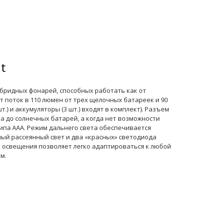
t
ибридных фонарей, способных работать как от
 поток в 110 люмен от трех щелочных батареек и 90
) и аккумуляторы (3 шт.) входят в комплект). Разъем
а до солнечных батарей, а когда нет возможности
ипа ААА. Режим дальнего света обеспечивается
ный рассеянный свет и два «красных» светодиода
а освещения позволяет легко адаптироваться к любой
м.