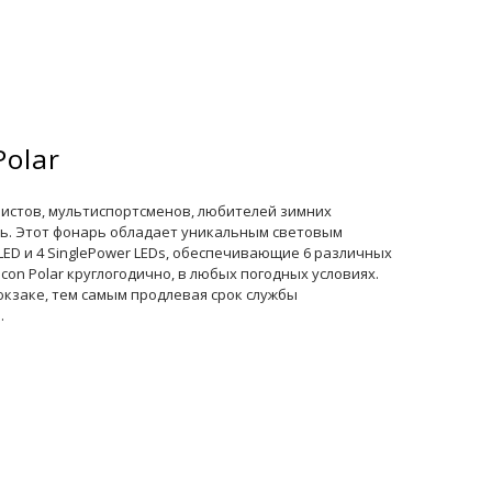
olar
нистов, мультиспортсменов, любителей зимних
сть. Этот фонарь обладает уникальным световым
ED и 4 SinglePower LEDs, обеспечивающие 6 различных
n Polar круглогодично, в любых погодных условиях.
кзаке, тем самым продлевая срок службы
.