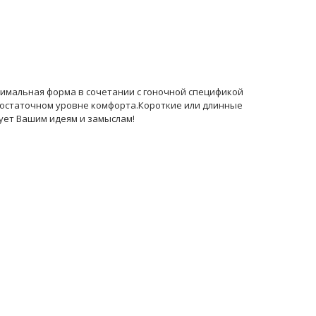
птимальная форма в сочетании с гоночной спецификой
достаточном уровне комфорта.Короткие или длинные
дует Вашим идеям и замыслам!