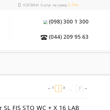
КОРЗИНА
0 штук
на сумму
0 ГРН.
(098) 300 1 300
(044) 209 95 63
←
1
3
→
2
7
…
r SL FIS STO WC + X 16 LAB