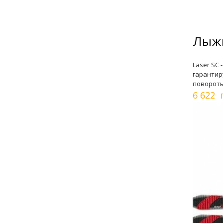
Лыжи
Laser SC
гарантир
повороты
6 622 