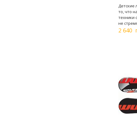
Детские 
то, что 
техники 
не стрем
2 640 