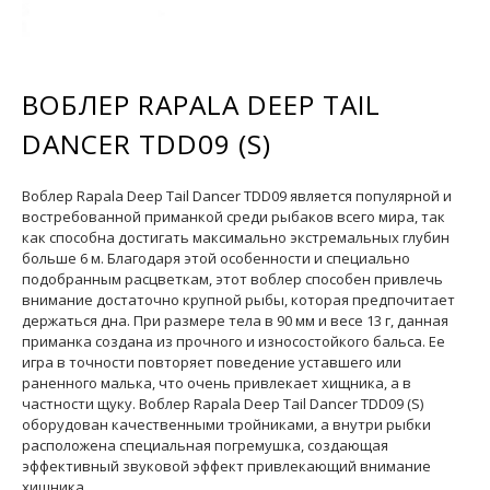
ВОБЛЕР RAPALA DEEP TAIL
DANCER TDD09 (S)
Воблер Rapala Deep Tail Dancer TDD09 является популярной и
востребованной приманкой среди рыбаков всего мира, так
как способна достигать максимально экстремальных глубин
больше 6 м. Благодаря этой особенности и специально
подобранным расцветкам, этот воблер способен привлечь
внимание достаточно крупной рыбы, которая предпочитает
держаться дна. При размере тела в 90 мм и весе 13 г, данная
приманка создана из прочного и износостойкого бальса. Ее
игра в точности повторяет поведение уставшего или
раненного малька, что очень привлекает хищника, а в
частности щуку. Воблер Rapala Deep Tail Dancer TDD09 (S)
оборудован качественными тройниками, а внутри рыбки
расположена специальная погремушка, создающая
эффективный звуковой эффект привлекающий внимание
хищника.