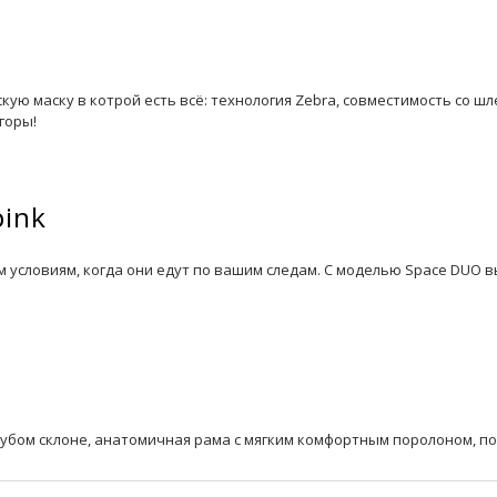
 маску в котрой есть всё: технология Zebra, совместимость со шле
горы!
pink
 условиям, когда они едут по вашим следам. С моделью Space DUO 
убом склоне, анатомичная рама с мягким комфортным поролоном, по