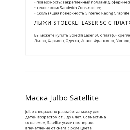
• поверхность: закрепленный полиамид, сферическ
• технологии: Sandwich Construction;
• Скользящая поверхность Sintered Racing Graphite
ЛЫЖИ STOECKLI LASER SC С ПЛАТ
Вы можете купить Stoeckli Laser SC с платф.+ кре
Львов, Харьков, Одесса, Ивано-Франковск, Ужгоро
Маска Julbo Satellite
Julbo специально разработал маску для
детей возрастом от 3 до 6 лет. Совместима
со шлемом, Satellite усилит их первое
впечетление от снега. Яркие цвета.