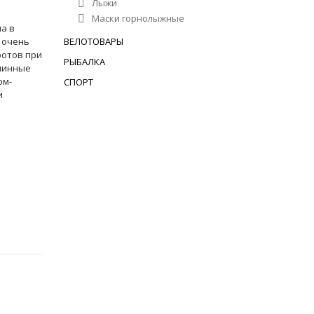
Лыжи
Маски горнолыжные
ма в
 очень
ВЕЛОТОВАРЫ
ротов при
РЫБАЛКА
линные
ом-
СПОРТ
и