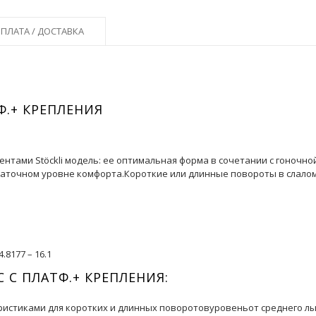
ПЛАТА / ДОСТАВКА
Ф.+ КРЕПЛЕНИЯ
ентами Stöckli модель: ее оптимальная форма в сочетании с гоночн
точном уровне комфорта.Короткие или длинные повороты в слаломе
4.8177 – 16.1
C С ПЛАТФ.+ КРЕПЛЕНИЯ:
ристиками для коротких и длинных поворотовуровеньот среднего лы