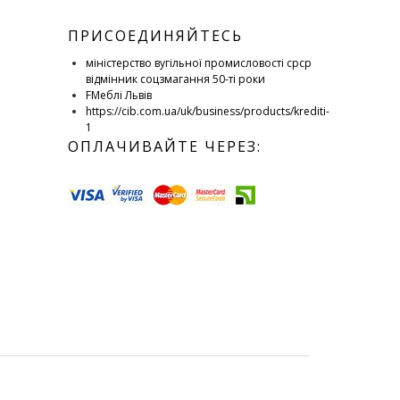
ПРИСОЕДИНЯЙТЕСЬ
міністерство вугільної промисловості срср
відмінник соцзмагання 50-ті роки
FМеблі Львів
https://cib.com.ua/uk/business/products/krediti-
1
ОПЛАЧИВАЙТЕ ЧЕРЕЗ: