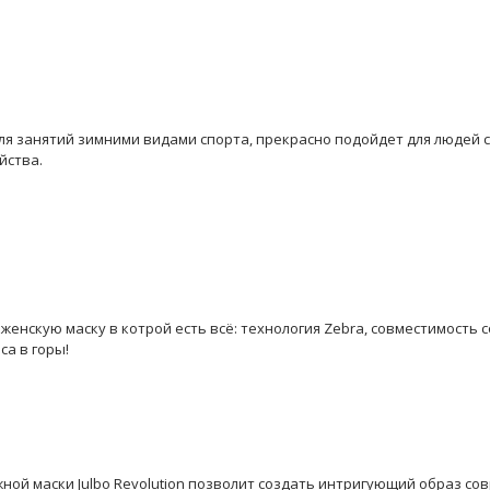
ля занятий зимними видами спорта, прекрасно подойдет для людей 
йства.
нскую маску в котрой есть всё: технология Zebra, совместимость с
са в горы!
ной маски Julbo Revolution позволит создать интригующий образ с